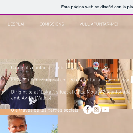
Esta página web se diseñó con la pl
L'ESPLAI
COMISSIONS
VULL APUNTAR-ME!
Com pots contactar amb l’esplai?​
Enviant un missatge al correu
esplai.farfalla@gmail.com
Dirigint-te al “Lokal”, situat al C/ La Mola nº2 (cantonada
amb Av. Del Vallès)
O a través de les xarxes socials: